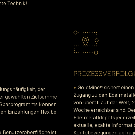
te Technik!
PROZESSVERFOL
GoldMine® sichert einen 
lungshäufigkeit, der
Zugang zu den Edelmetall
 der gewählten Zielsumme
von überall auf der Welt, 
es Sparprogramms können
Woche erreichbar sind. De
gten Einzahlungen flexibel
Edelmetalldepots jederzeit
aktuelle, exakte Informat
e Benutzeroberfläche ist
Kontobewegungen abfrage