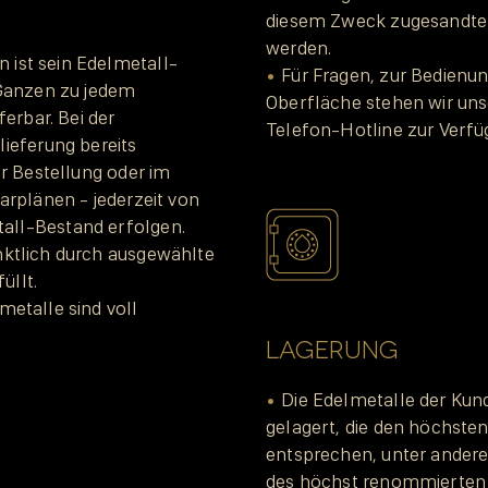
diesem Zweck zugesandt
werden.
ist sein Edelmetall-
Für Fragen, zur Bedienu
 Ganzen zu jedem
Oberfläche stehen wir un
ferbar. Bei der
Telefon-Hotline zur Verfü
ieferung bereits
er Bestellung oder im
arplänen - jederzeit von
ll-Bestand erfolgen.
nktlich durch ausgewählte
üllt.
metalle sind voll
LAGERUNG
Die Edelmetalle der Kun
gelagert, die den höchste
entsprechen, unter andere
des höchst renommierten 