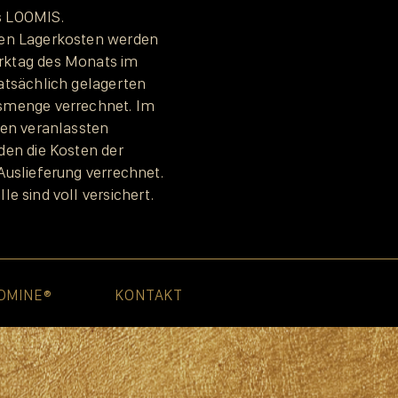
s LOOMIS.
hen Lagerkosten werden
rktag des Monats im
atsächlich gelagerten
smenge verrechnet. Im
den veranlassten
den die Kosten der
Auslieferung verrechnet.
e sind voll versichert.
DMINE®
KONTAKT